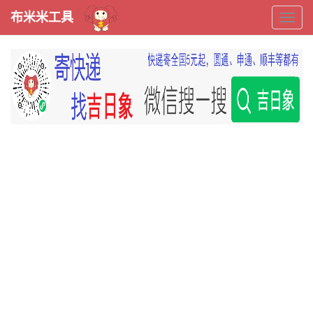
布米米工具
布
米
米
工
具