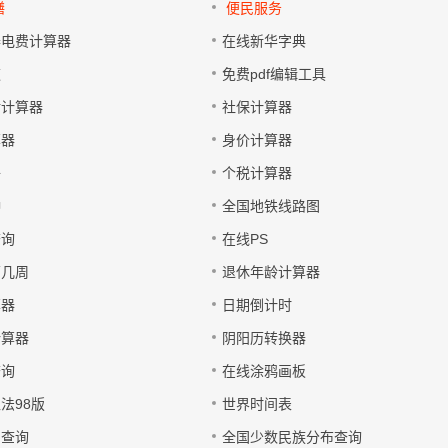
缮
便民服务
器电费计算器
在线新华字典
速
免费pdf编辑工具
谢计算器
社保计算器
算器
身价计算器
子
个税计算器
钟
全国地铁线路图
查询
在线PS
第几周
退休年龄计算器
算器
日期倒计时
计算器
阴阳历转换器
查询
在线涂鸦画板
法98版
世界时间表
日查询
全国少数民族分布查询