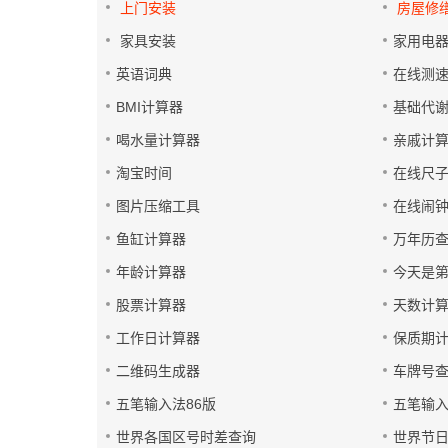
上门安装
房屋修
家具安装
家用电
英语词典
在线测
BMI计算器
基础代
喝水量计算器
亲戚计
淘宝时间
在线尺
图片压缩工具
在线闹
鱼缸计算器
万年历
年龄计算器
今天是
股票计算器
天数计
工作日计算器
保质期
二维码生成器
车牌号
五笔输入法86版
五笔输入
世界各国区号时差查询
世界节