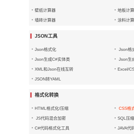
壁纸计算器
地板计
墙砖计算器
涂料计
JSON工具
Json格式化
Json格
Json生成C#实体类
Json生
XML和Json在线互转
Excel/
JSON转YAML
格式化转换
HTML格式化/压缩
CSS格
JS代码混合加密
SQL压
C#代码格式化工具
JAVA