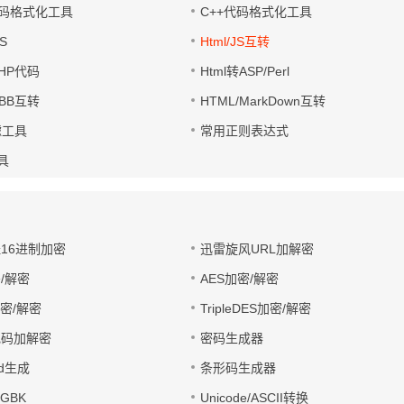
码格式化工具
C++代码格式化工具
S
Html/JS互转
PHP代码
Html转ASP/Perl
UBB互转
HTML/MarkDown互转
滤工具
常用正则表达式
工具
址16进制加密
迅雷旋风URL加解密
/解密
AES加密/解密
加密/解密
TripleDES加密/解密
电码加解密
密码生成器
wd生成
条形码生成器
转GBK
Unicode/ASCII转换