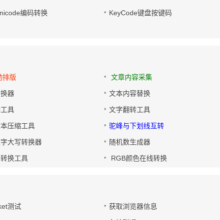
/Unicode编码转换
KeyCode键盘按键码
动排版
文章内容采集
转换器
文本内容替换
排工具
文字翻转工具
文本压缩工具
驼峰与下划线互转
数字大写转换器
随机数生成器
制转换工具
RGB颜色在线转换
ket测试
获取浏览器信息