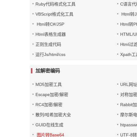
Ruby代码格式化工具
C语言代
VBScript格式化工具
Html转J
Html转C#/JSP
Html转
Html表格生成器
HTML/
正则生成代码
Html过
运行Js/html/css
Xpath
加解密编码
MD5加密工具
URL网
Escape加密/解密
对称加密
RC4加密/解密
Rabbit
散列/哈希加密大全
摩尔斯
GUID在线生成
htpass
图片转Base64
UTF-8