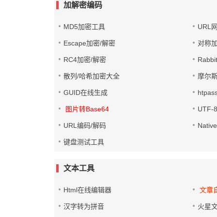
加解密编码
MD5加密工具
URL
Escape加密/解密
对称加
RC4加密/解密
Rabb
散列/哈希加密大全
摩尔
GUID在线生成
htpa
图片转Base64
UTF-
URL编码/解码
Nati
键盘测试工具
文本工具
Html在线编辑器
文章
汉字转为拼音
火星