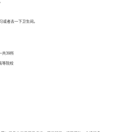
。
习或者去一下卫生间。
一共39所
高等院校