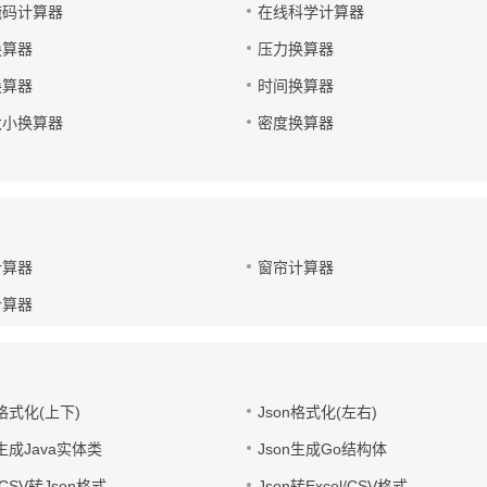
掩码计算器
在线科学计算器
换算器
压力换算器
换算器
时间换算器
大小换算器
密度换算器
计算器
窗帘计算器
计算器
n格式化(上下)
Json格式化(左右)
n生成Java实体类
Json生成Go结构体
l/CSV转Json格式
Json转Excel/CSV格式