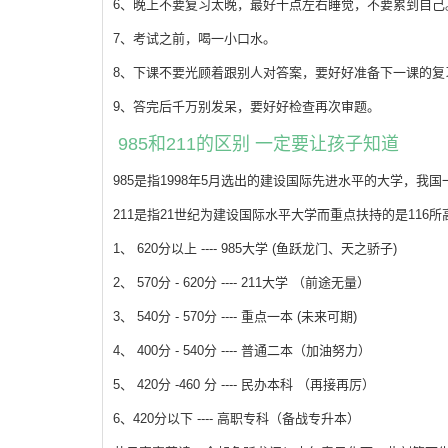
6、晚上不要复习太晚，最好十点左右睡觉，不要累到自己
7、考试之前，喝一小口水。
8、下课不要光顾着跟别人对答案，要好好准备下一课的复
9、答完后千万别发呆，要好好检查再次审题。
985和211的区别 一定要让孩子知道
985是指1998年5月选出的建设国际先进水平的大学，我国
211是指21世纪为建设国际水平大学而重点扶持的是116所
1、 620分以上 ---- 985大学 (鱼跃龙门、天之骄子)
2、 570分 - 620分 ---- 211大学 （前途无量）
3、 540分 - 570分 ---- 重点一本 (未来可期)
4、 400分 - 540分 ---- 普通二本（加油努力）
5、 420分 -460 分 ---- 民办本科 （再接再厉）
6、420分以下 ---- 高职专科（备战专升本）