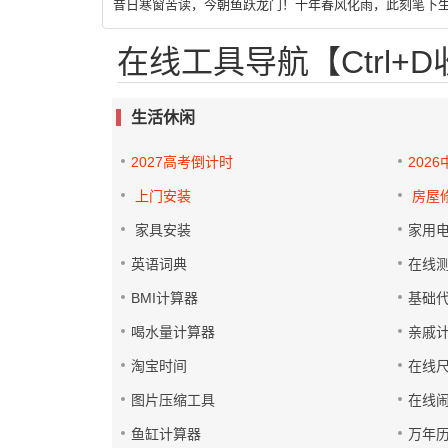
昔日寒窗苦读，今朝鱼跃龙门！十年春风化雨，此刻笔下
在线工具导航【Ctrl+
生活休闲
2027高考倒计时
202
上门安装
房屋
家具安装
家用
英语词典
在线
BMI计算器
基础
喝水量计算器
亲戚
淘宝时间
在线
图片压缩工具
在线
鱼缸计算器
万年