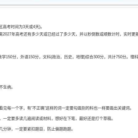
地区高考时间为3天或4天)。
计算距离2027年高考还有多少天或已经过了多少天，并以秒倒数或顺数计时，实时更
150分，外语150分，文科(政治，历史，地理)综合300分，共计750分。理科
不生病。
看见每一个字，有“不正确”这样的词一定要勾画别的科也一样要画出关键词。
做，一定要多读几遍阅读或材料，想好在下笔，最好还是打个草稿。
几分钟，一定要紧扣题目，防止偏题跑题。