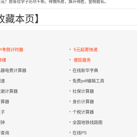
生花！愿各位学子历尽千帆，得偿所愿，旗开得胜，金榜题名。
D收藏本页】
6中考倒计时器
5元起寄快递
修缮
便民服务
电器电费计算器
在线新华字典
测速
免费pdf编辑工具
代谢计算器
社保计算器
计算器
身价计算器
尺子
个税计算器
闹钟
全国地铁线路图
历查询
在线PS