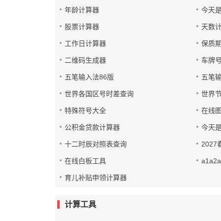
年龄计算器
今天
股票计算器
天数
工作日计算器
保质
二维码生成器
车牌
五笔输入法86版
五笔输
世界各国区号时差查询
世界
特殊符号大全
在线
公积金贷款计算器
今天
十二时辰对照表查询
202
在线白板工具
a1a2
育儿补贴申领计算器
计算工具