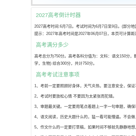
2027高考倒计时器
2027高考时间:6月7日。考试时间为6月7日至9日。(部分
提示：2027年高考时间是2027年06月07日，本页可
高考满分多少
高考总分为750分。高考各科分值为：文科：语文150分，数学
学，生物) 综合300分，共计750分。
高考考试注意事项
1、考前一定要照顾好身体，天气炎热，要注意安全，保证
2、考试时要放松心情 不要因为太紧张而犯错。
3、审题最关键。一定要用笔点着题上一字一句审题，确保
4、语文阅读，历史大题什么的，猛一看可能懵逼。不会
5、作文什么的一定要打草稿，如果时间不够就先静静地想