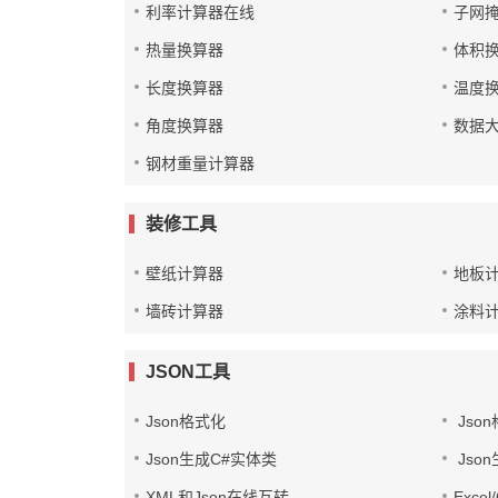
利率计算器在线
子网
热量换算器
体积
长度换算器
温度
角度换算器
数据
钢材重量计算器
装修工具
壁纸计算器
地板
墙砖计算器
涂料
JSON工具
Json格式化
Jso
Json生成C#实体类
Jso
XML和Json在线互转
Exce