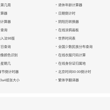
是第几周
退休年龄计算器
计算器
日期倒计时
期计算器
阴阳历转换器
号查询
在线涂鸦画板
入法98版
世界时间表
节日查询
全国少数民族分布查询
图像颜色识别
在线衣服尺码计算
是星期几
在线身份证归属地
7春节倒计时器
北京时间00:00倒计时
a3a4纸张大小
繁体字翻译器