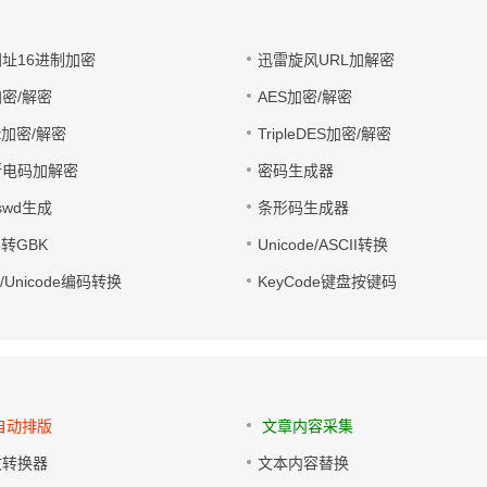
网址16进制加密
迅雷旋风URL加解密
密/解密
AES加密/解密
it加密/解密
TripleDES加密/解密
斯电码加解密
密码生成器
sswd生成
条形码生成器
8转GBK
Unicode/ASCII转换
ve/Unicode编码转换
KeyCode键盘按键码
自动排版
文章内容采集
文转换器
文本内容替换