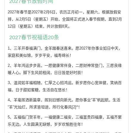
2027春节放假时间
2027年春节是2027年2月6日，农历正月初一，星期六，根据放假安
排，从2月5日（星期五）开始，全国将正式进入春节假期，直到2月
12日（星期五）结束，共计放假8天。
2027春节祝福语20条
1、三羊开泰福满门，金羊踏春送喜来。愿2027年你事业如日中天，
家庭和美似锦，岁岁平安，福寿绵长！
2、羊年鸿运步步高，一愿健康常伴身，二愿财神常登门，三愿良缘
暖人心。脚下生风前程阔，日日皆是好时辰！
3、温润如羊福相随，仁厚之心招鸿运。新岁愿你心宽体健，笑纳百
福，日子甜如蜜糖，生活自在悠长！
4、羊毫挥洒新篇章，挥别旧憾向新光。愿你事业“羊”帆起航，生活
“羊”光灿烂，所求皆坦途，所行化春风[2]^！
5、五福临门贺羊年，一福健康二福安，三福富贵四福康，五福齐聚
乐无边。人生圆满无缺憾，岁岁欢愉胜往年！