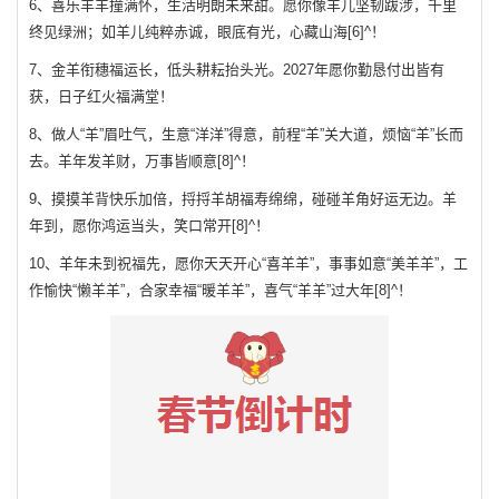
6、喜乐羊羊撞满怀，生活明朗未来甜。愿你像羊儿坚韧跋涉，千里
终见绿洲；如羊儿纯粹赤诚，眼底有光，心藏山海[6]^！
7、金羊衔穗福运长，低头耕耘抬头光。2027年愿你勤恳付出皆有
获，日子红火福满堂！
8、做人“羊”眉吐气，生意“洋洋”得意，前程“羊”关大道，烦恼“羊”长而
去。羊年发羊财，万事皆顺意[8]^！
9、摸摸羊背快乐加倍，捋捋羊胡福寿绵绵，碰碰羊角好运无边。羊
年到，愿你鸿运当头，笑口常开[8]^！
10、羊年未到祝福先，愿你天天开心“喜羊羊”，事事如意“美羊羊”，工
作愉快“懒羊羊”，合家幸福“暖羊羊”，喜气“羊羊”过大年[8]^！