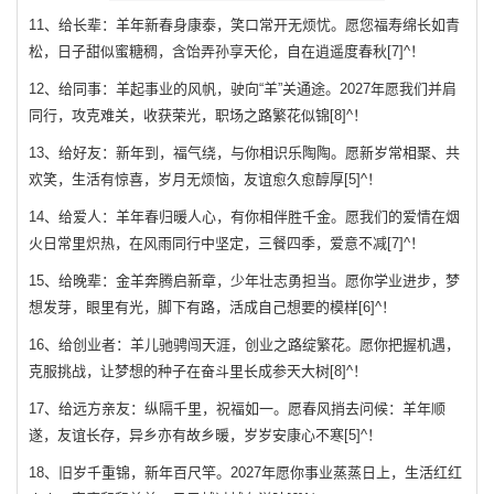
11、给长辈：羊年新春身康泰，笑口常开无烦忧。愿您福寿绵长如青
松，日子甜似蜜糖稠，含饴弄孙享天伦，自在逍遥度春秋[7]^！
12、给同事：羊起事业的风帆，驶向“羊”关通途。2027年愿我们并肩
同行，攻克难关，收获荣光，职场之路繁花似锦[8]^！
13、给好友：新年到，福气绕，与你相识乐陶陶。愿新岁常相聚、共
欢笑，生活有惊喜，岁月无烦恼，友谊愈久愈醇厚[5]^！
14、给爱人：羊年春归暖人心，有你相伴胜千金。愿我们的爱情在烟
火日常里炽热，在风雨同行中坚定，三餐四季，爱意不减[7]^！
15、给晚辈：金羊奔腾启新章，少年壮志勇担当。愿你学业进步，梦
想发芽，眼里有光，脚下有路，活成自己想要的模样[6]^！
16、给创业者：羊儿驰骋闯天涯，创业之路绽繁花。愿你把握机遇，
克服挑战，让梦想的种子在奋斗里长成参天大树[8]^！
17、给远方亲友：纵隔千里，祝福如一。愿春风捎去问候：羊年顺
遂，友谊长存，异乡亦有故乡暖，岁岁安康心不寒[5]^！
18、旧岁千重锦，新年百尺竿。2027年愿你事业蒸蒸日上，生活红红