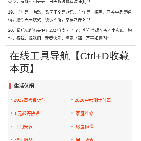
火火，家庭和和美美，日子越过越有滋味[6]^！
19、羊年是一首歌，歌声里全是欢乐；羊年是一幅画，画卷中尽是锦
绣。愿你天天欢笑，快乐不断，幸福常伴[8]^！
20、最后愿所有美好在2027年如期而至，所有梦想在奋斗中实现。祝
你，祝我，祝我们，新春快乐，阖家幸福，万事如意[3]^！
在线工具导航【Ctrl+D收藏
本页】
生活休闲
2027高考倒计时
2026中考倒计时器
5元起寄快递
家庭维修
上门安装
房屋修缮
便民服务
自助装修