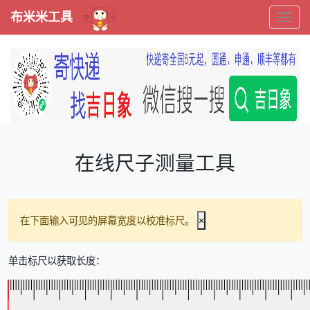
布米米工具
布
米
米
工
具